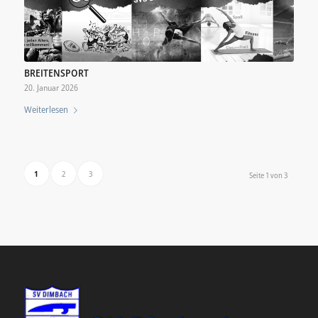
BREITENSPORT
20. Januar 2026
Weiterlesen
1
2
3
Seite 1 von 3