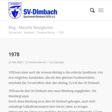
Blog - Aktuelle Neuigkeiten
Du bist hier:
Startseite
/
Timeline Stories
/
1978
1978
/
/
25. Mai 2020
in
Timeline Stories
von
Gandayo
1978 kam dann auch der erneute Abstieg in die unterste Spielklasse. Von
drei möglichen Kandidaten, alle mit dem gleichen Punktverhältnis,
entschied das Torverhältnis über den Abstieg. Es traf den SV-Dimbach.
1978 wurde dem SV-Dimbach eine neue Abteilung angegliedert. Die
Wandergruppe.
Durch diese Abteilung ist es dem SV-Dimbach gelungen, auch nicht
unbedingt Fußballinteressierte dem Verein näher zu bringen.
Höhepunkt des Jahres war zweifellos die fast schon traditionelle 2-Tages-