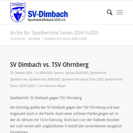
Archiv für: Spielberichte Saison 2024 /n2025
Du bist hier:
Startseite
/
Spielberichte Saison 2024 /n2025
SV Dimbach vs. TSV Ohrnberg
/
29. Oktober 2024
in
2024/2025
,
Saisons
,
Saisons 2024/2025
,
Spielbericht
,
Spielberichte
,
Spielberichte 2024/2025
,
Spielberichte Saison 2024 / 2025
,
Spielberichte
/
Saison 2024 /n2025
von
Hermann Mayer
Spielbericht: SV Dimbach gegen TSV Ohrnberg
Am Sonntag spielte der SV Dimbach gegen den TSV Ohrnberg und kam
insgesamt stark in die Partie. Nach einer schönen Flanke gingen wir in
der 34. Minute mit 1:0 in Führung. Doch kurz vor der Halbzeit mussten
wir nach einem sehr unglücklichen Freistoß den unverdienten Ausgleich
hinnehmen.